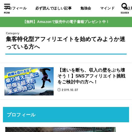
プロフィール
必ず読んでほしい記事
勉強会
マインド
収益
MENU
SEARCH
【無料】Amazonで販売中の電子書籍プレゼント中！
集客特化型アフィリエイトを始めてみようか迷
っている方へ
【迷いを断ち、収入の壁をぶち壊
そう！】SNSアフィリエイト挑戦
をご検討中の方へ！
2019.10.07
プロフィール