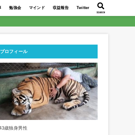
事
勉強会
マインド
収益報告
Twitter
SEARCH
大特典を公開
い7記事
ぶち壊そう！
り】今最も熱い
イトの時代！
益化に成功！
必要である理由
トQ＆A
んな人！
リエイトはコレ
は〇〇！
2019年最後の勉強会！
2019年9月のアフィリエイト勉強会！
2019年8月のアフィリエイト勉強会！
2019年7月のアフィリエイト勉強会！
東南アジア旅行のススメ！
人生を好転させるコツは〇〇！
〇〇を■■に変えて交換しよう！
スランプからの脱出方法を伝授！
〇○〇レースをリタイアしよう！
○○○○を回すことの重要性
搾取構造から抜け出す最短ルートとは
自力で月10万円稼ぎ人生を変えよ
2021年3月収益報告
2021年2月収益報告
2021年1月収益報告
2020年12月収益報告
2020年11月収益報告
2020年10月収益報告
2020年9月収益報告
2020年8月収益報告
2020年7月アフィリエイト収益報告
’19 12/10～12/16で21万円の収益化
2019年9月のアフィリエイト報酬額
2019年8月のアフィリエイト報酬額
2019年7月のアフィリエイト報酬額
とは？分かりや
う！
プロフィール
■43歳独身男性