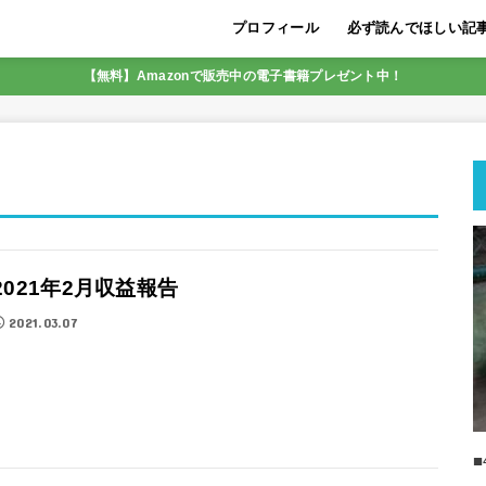
プロフィール
必ず読んでほしい記
LINE友達追加限定5
初めに必ず読んでほし
迷いを断ち収入の壁を
【脱サラ実現の実績あ
SNS集客アフィリエ
初月から22万円の収
メンター（指導者）が
SNS集客アフィリエイ
成功しやすいのは、こ
最も稼ぎやすいアフィ
人生を好転させるコツ
【無料】Amazonで販売中の電子書籍プレゼント中！
SNSアフィリエイト
すく解説
2021年2月収益報告
2021.03.07