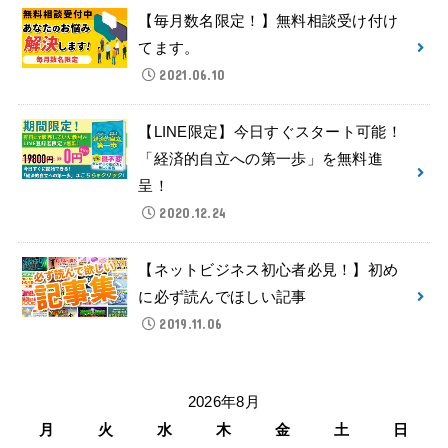
【毎月数名限定！】無料相談受け付け
てます。
2021.06.10
【LINE限定】今日すぐスタート可能！
「経済的自立への第一歩」を無料進
呈！
2020.12.24
【ネットビジネス初心者必見！】初め
に必ず読んでほしい記事
2019.11.06
2026年8月
月
火
水
木
金
土
日