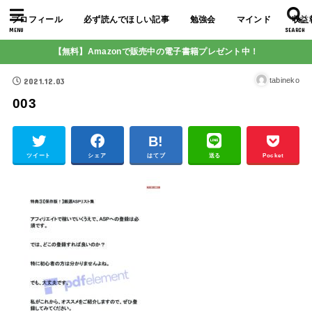
プロフィール
必ず読んでほしい記事
勉強会
マインド
収益
MENU
SEARCH
【無料】Amazonで販売中の電子書籍プレゼント中！
2021.12.03
tabineko
003
ツイート
シェア
はてブ
送る
Pocket