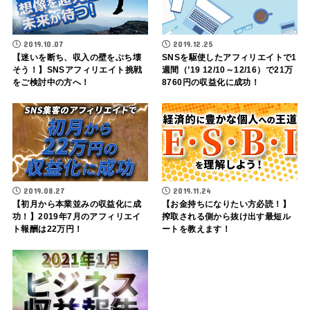
2019.10.07
2019.12.25
【迷いを断ち、収入の壁をぶち壊
SNSを駆使したアフィリエイトで1
そう！】SNSアフィリエイト挑戦
週間（’19 12/10～12/16）で21万
をご検討中の方へ！
8760円の収益化に成功！
2019.08.27
2019.11.24
【初月から本業並みの収益化に成
【お金持ちになりたい方必読！】
功！】2019年7月のアフィリエイ
搾取される側から抜け出す最短ル
ト報酬は22万円！
ートを教えます！