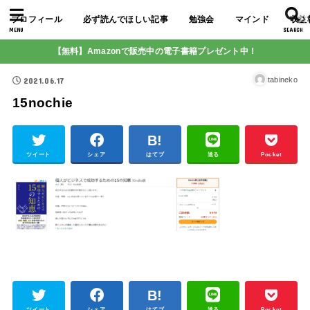
プロフィール
必ず読んでほしい記事
勉強会
マインド
収益
MENU
SEARCH
【無料】Amazonで販売中の電子書籍プレゼント中！
2021.06.17
tabineko
15nochie
ツイート
シェア
はてブ
送る
Pocket
ツイート
シェア
はてブ
送る
Pocket