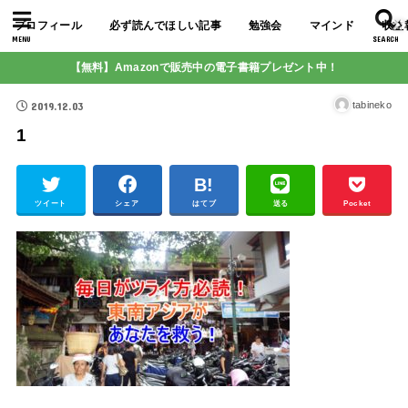
プロフィール
必ず読んでほしい記事
勉強会
マインド
収益
MENU
SEARCH
【無料】Amazonで販売中の電子書籍プレゼント中！
2019.12.03
tabineko
1
ツイート
シェア
はてブ
送る
Pocket