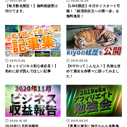
2021.06.10
2020.12.24
【毎月数名限定！】無料相談受け
【LINE限定】今日すぐスタート可
付けてます。
能！「経済的自立への第一歩」を
無料進呈！
2019.11.06
2019.08.22
【ネットビジネス初心者必見！】
【KIYOってこんな人！】失敗も含
初めに必ず読んでほしい記事
めて過去を赤裸々に語ってみまし
た！
2020.12.05
2019.08.29
2020年11月収益報告
【真夏の東京に地方からも多数集