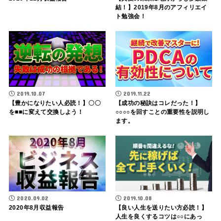
結！】2019年8月のアフィリエイ
ト勉強会！
2019.10.07
2019.11.22
【豊かになりたい人必読！】〇〇
【成功の秘訣はコレだった！】
を■■に変えて交換しよう！
○○○○を回すことの重要性を説明し
ます。
2020.09.02
2019.10.08
2020年8月収益報告
【良い人生を送りたい方必読！】
人生を良くするコツは○○にあっ