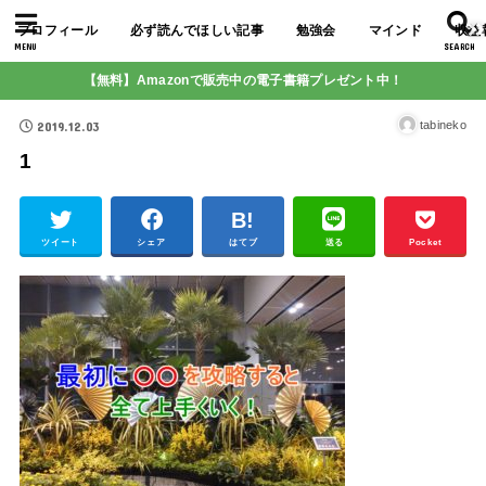
プロフィール
必ず読んでほしい記事
勉強会
マインド
収益
MENU
SEARCH
【無料】Amazonで販売中の電子書籍プレゼント中！
2019.12.03
tabineko
1
ツイート
シェア
はてブ
送る
Pocket