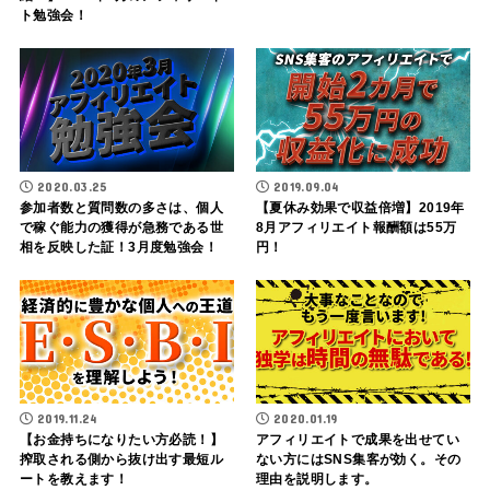
ト勉強会！
2020.03.25
2019.09.04
参加者数と質問数の多さは、個人
【夏休み効果で収益倍増】2019年
で稼ぐ能力の獲得が急務である世
8月アフィリエイト報酬額は55万
相を反映した証！3月度勉強会！
円！
2019.11.24
2020.01.19
【お金持ちになりたい方必読！】
アフィリエイトで成果を出せてい
搾取される側から抜け出す最短ル
ない方にはSNS集客が効く。その
ートを教えます！
理由を説明します。