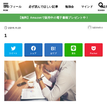
プロフィール
必ず読んでほしい記事
勉強会
マインド
収益
MENU
SEARCH
【無料】Amazonで販売中の電子書籍プレゼント中！
2019.11.01
tabineko
1
ツイート
シェア
はてブ
送る
Pocket