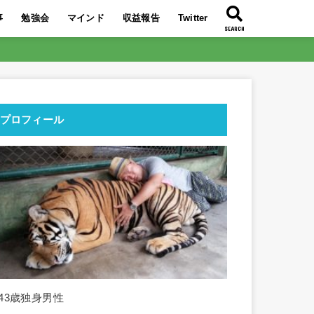
事
勉強会
マインド
収益報告
Twitter
SEARCH
大特典を公開
い7記事
ぶち壊そう！
り】今最も熱い
イトの時代！
益化に成功！
必要である理由
トQ＆A
んな人！
リエイトはコレ
は〇〇！
2019年最後の勉強会！
2019年9月のアフィリエイト勉強会！
2019年8月のアフィリエイト勉強会！
2019年7月のアフィリエイト勉強会！
東南アジア旅行のススメ！
人生を好転させるコツは〇〇！
〇〇を■■に変えて交換しよう！
スランプからの脱出方法を伝授！
〇○〇レースをリタイアしよう！
○○○○を回すことの重要性
搾取構造から抜け出す最短ルートとは
自力で月10万円稼ぎ人生を変えよ
2021年3月収益報告
2021年2月収益報告
2021年1月収益報告
2020年12月収益報告
2020年11月収益報告
2020年10月収益報告
2020年9月収益報告
2020年8月収益報告
2020年7月アフィリエイト収益報告
’19 12/10～12/16で21万円の収益化
2019年9月のアフィリエイト報酬額
2019年8月のアフィリエイト報酬額
2019年7月のアフィリエイト報酬額
とは？分かりや
う！
プロフィール
■43歳独身男性