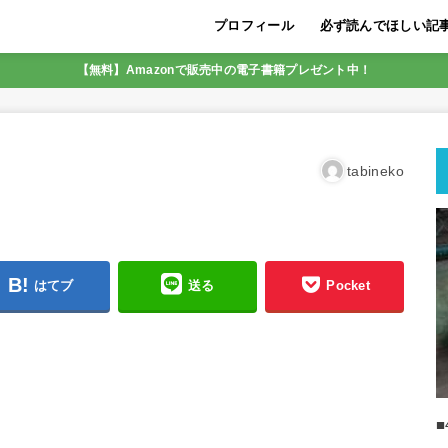
プロフィール
必ず読んでほしい記
LINE友達追加限定5
初めに必ず読んでほし
迷いを断ち収入の壁を
【脱サラ実現の実績あ
SNS集客アフィリエ
初月から22万円の収
メンター（指導者）が
SNS集客アフィリエイ
成功しやすいのは、こ
最も稼ぎやすいアフィ
人生を好転させるコツ
【無料】Amazonで販売中の電子書籍プレゼント中！
SNSアフィリエイト
すく解説
tabineko
はてブ
送る
Pocket