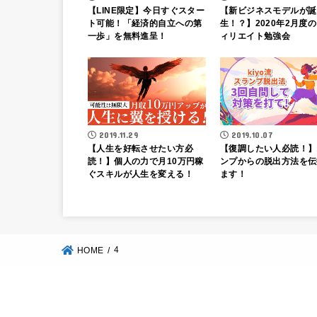
【LINE限定】今日すぐスター
【新ビジネスモデルが誕
ト可能！「経済的自立への第
生！？】2020年2月度
一歩」を無料進呈！
ィリエイト勉強会
2019.11.29
2019.10.07
【人生を好転させたい方必
【復調したい人必読！】
読！】個人の力で月10万円稼
ンプからの脱出方法を伝
ぐスキルが人生を変える！
ます！
4
HOME