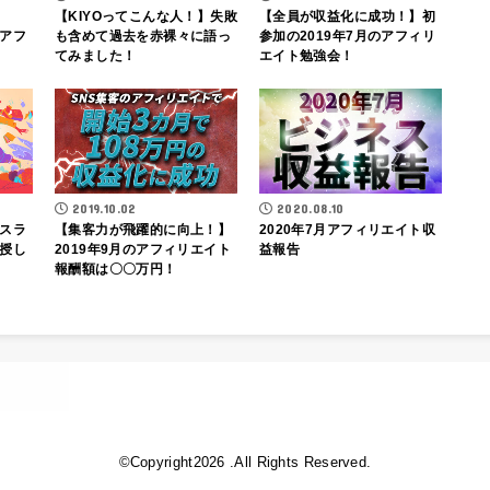
【KIYOってこんな人！】失敗
【全員が収益化に成功！】初
のアフ
も含めて過去を赤裸々に語っ
参加の2019年7月のアフィリ
てみました！
エイト勉強会！
2019.10.02
2020.08.10
スラ
【集客力が飛躍的に向上！】
2020年7月アフィリエイト収
授し
2019年9月のアフィリエイト
益報告
報酬額は〇〇万円！
©Copyright2026
.All Rights Reserved.