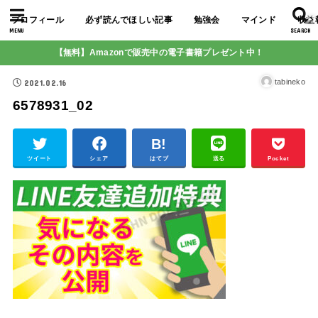
プロフィール
必ず読んでほしい記事
勉強会
マインド
収益
MENU
SEARCH
【無料】Amazonで販売中の電子書籍プレゼント中！
2021.02.16
tabineko
6578931_02
ツイート
シェア
はてブ
送る
Pocket