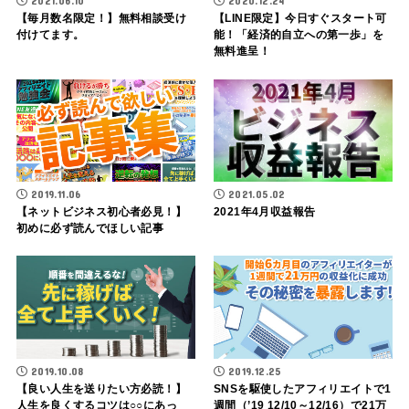
2021.06.10
2020.12.24
【毎月数名限定！】無料相談受け
【LINE限定】今日すぐスタート可
付けてます。
能！「経済的自立への第一歩」を
無料進呈！
2019.11.06
2021.05.02
【ネットビジネス初心者必見！】
2021年4月収益報告
初めに必ず読んでほしい記事
2019.10.08
2019.12.25
【良い人生を送りたい方必読！】
SNSを駆使したアフィリエイトで1
人生を良くするコツは○○にあっ
週間（’19 12/10～12/16）で21万