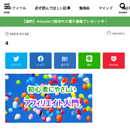
プロフィール
必ず読んでほしい記事
勉強会
マインド
収益
MENU
SEARCH
【無料】Amazonで販売中の電子書籍プレゼント中！
2020.04.20
tabineko
4
ツイート
シェア
はてブ
送る
Pocket