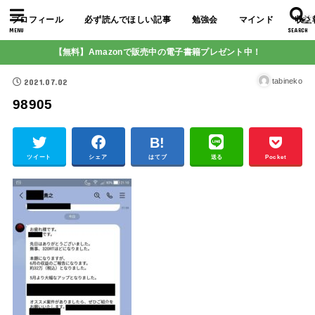
プロフィール
必ず読んでほしい記事
勉強会
マインド
収益
MENU
SEARCH
【無料】Amazonで販売中の電子書籍プレゼント中！
2021.07.02
tabineko
98905
ツイート
シェア
はてブ
送る
Pocket