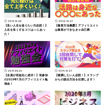
2019.10.08
2020.10.07
【良い人生を送りたい方必読！】
【集客方法暴露】アフィリエイト
人生を良くするコツは○○にあっ
は集客ができなきゃ自己満
た！
2019.08.26
2019.10.07
【全員が収益化に成功！】初参加
【復調したい人必読！】スランプ
の2019年7月のアフィリエイト勉
からの脱出方法を伝授します！
強会！