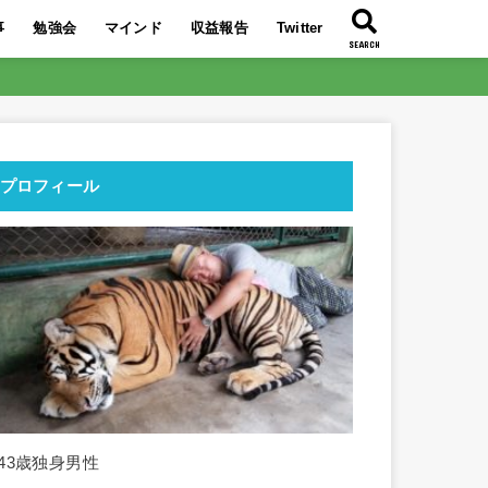
事
勉強会
マインド
収益報告
Twitter
SEARCH
大特典を公開
い7記事
ぶち壊そう！
り】今最も熱い
イトの時代！
益化に成功！
必要である理由
トQ＆A
んな人！
リエイトはコレ
は〇〇！
2019年最後の勉強会！
2019年9月のアフィリエイト勉強会！
2019年8月のアフィリエイト勉強会！
2019年7月のアフィリエイト勉強会！
東南アジア旅行のススメ！
人生を好転させるコツは〇〇！
〇〇を■■に変えて交換しよう！
スランプからの脱出方法を伝授！
〇○〇レースをリタイアしよう！
○○○○を回すことの重要性
搾取構造から抜け出す最短ルートとは
自力で月10万円稼ぎ人生を変えよ
2021年3月収益報告
2021年2月収益報告
2021年1月収益報告
2020年12月収益報告
2020年11月収益報告
2020年10月収益報告
2020年9月収益報告
2020年8月収益報告
2020年7月アフィリエイト収益報告
’19 12/10～12/16で21万円の収益化
2019年9月のアフィリエイト報酬額
2019年8月のアフィリエイト報酬額
2019年7月のアフィリエイト報酬額
とは？分かりや
う！
プロフィール
■43歳独身男性