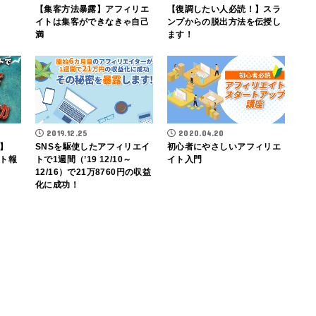
【集客方法暴露】アフィリエ
【復調したい人必読！】スラ
イトは集客ができなきゃ自己
ンプからの脱出方法を伝授し
満
ます！
2019.12.25
2020.04.20
】
SNSを駆使したアフィリエイ
初心者にやさしいアフィリエ
イト報
トで1週間（’19 12/10～
イト入門
12/16）で21万8760円の収益
化に成功！