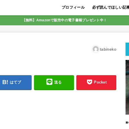
プロフィール
必ず読んでほしい記
LINE友達追加限定5
初めに必ず読んでほし
迷いを断ち収入の壁を
【脱サラ実現の実績あ
SNS集客アフィリエ
初月から22万円の収
メンター（指導者）が
SNS集客アフィリエイ
成功しやすいのは、こ
最も稼ぎやすいアフィ
人生を好転させるコツ
【無料】Amazonで販売中の電子書籍プレゼント中！
SNSアフィリエイト
すく解説
tabineko
はてブ
送る
Pocket