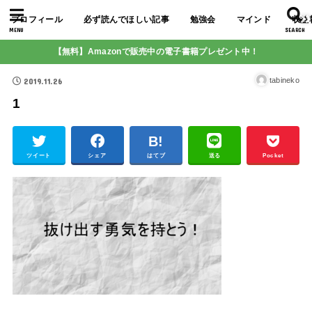
プロフィール
必ず読んでほしい記事
勉強会
マインド
収益
MENU
SEARCH
【無料】Amazonで販売中の電子書籍プレゼント中！
2019.11.26
tabineko
1
ツイート
シェア
はてブ
送る
Pocket