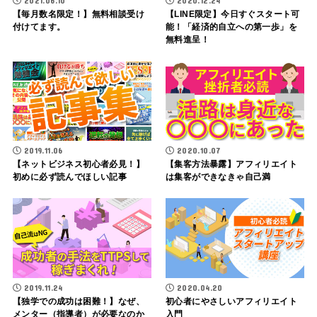
2021.06.10
2020.12.24
【毎月数名限定！】無料相談受け
【LINE限定】今日すぐスタート可
付けてます。
能！「経済的自立への第一歩」を
無料進呈！
2019.11.06
2020.10.07
【ネットビジネス初心者必見！】
【集客方法暴露】アフィリエイト
初めに必ず読んでほしい記事
は集客ができなきゃ自己満
2019.11.24
2020.04.20
【独学での成功は困難！】なぜ、
初心者にやさしいアフィリエイト
メンター（指導者）が必要なのか
入門