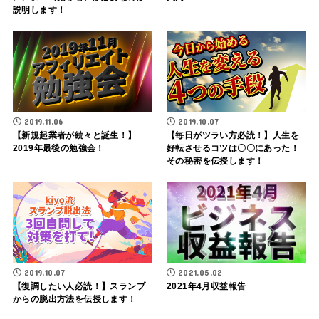
説明します！
2019.11.06
2019.10.07
【新規起業者が続々と誕生！】
【毎日がツラい方必読！】人生を
2019年最後の勉強会！
好転させるコツは〇〇にあった！
その秘密を伝授します！
2019.10.07
2021.05.02
【復調したい人必読！】スランプ
2021年4月収益報告
からの脱出方法を伝授します！