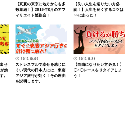
【真夏の東京に地方からも多
【良い人生を送りたい方必
数集結！】2019年8月のアフ
読！】人生を良くするコツは
ィリエイト勉強会！
○○にあった！
2019.10.09
2019.11.26
出せ
ストレスフルで幸せを感じに
【自由になりたい方必見！】
客が効
くい現代の日本人には、東南
〇○〇レースをリタイアしよ
す。
アジア旅行が効く！その理由
う！
を説明します。