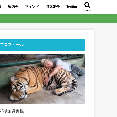
事
勉強会
マインド
収益報告
Twitter
SEARCH
大特典を公開
い7記事
ぶち壊そう！
り】今最も熱い
イトの時代！
益化に成功！
必要である理由
トQ＆A
んな人！
リエイトはコレ
は〇〇！
2019年最後の勉強会！
2019年9月のアフィリエイト勉強会！
2019年8月のアフィリエイト勉強会！
2019年7月のアフィリエイト勉強会！
東南アジア旅行のススメ！
人生を好転させるコツは〇〇！
〇〇を■■に変えて交換しよう！
スランプからの脱出方法を伝授！
〇○〇レースをリタイアしよう！
○○○○を回すことの重要性
搾取構造から抜け出す最短ルートとは
自力で月10万円稼ぎ人生を変えよ
2021年3月収益報告
2021年2月収益報告
2021年1月収益報告
2020年12月収益報告
2020年11月収益報告
2020年10月収益報告
2020年9月収益報告
2020年8月収益報告
2020年7月アフィリエイト収益報告
’19 12/10～12/16で21万円の収益化
2019年9月のアフィリエイト報酬額
2019年8月のアフィリエイト報酬額
2019年7月のアフィリエイト報酬額
とは？分かりや
う！
プロフィール
■43歳独身男性