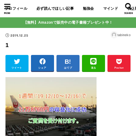
プロフィール
必ず読んでほしい記事
勉強会
マインド
収益
MENU
SEARCH
【無料】Amazonで販売中の電子書籍プレゼント中！
2019.12.25
tabineko
1
ツイート
シェア
はてブ
送る
Pocket