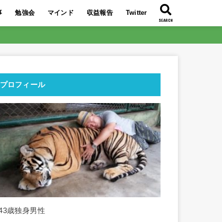
事
勉強会
マインド
収益報告
Twitter
SEARCH
大特典を公開
い7記事
ぶち壊そう！
り】今最も熱い
イトの時代！
益化に成功！
必要である理由
トQ＆A
んな人！
リエイトはコレ
は〇〇！
2019年最後の勉強会！
2019年9月のアフィリエイト勉強会！
2019年8月のアフィリエイト勉強会！
2019年7月のアフィリエイト勉強会！
東南アジア旅行のススメ！
人生を好転させるコツは〇〇！
〇〇を■■に変えて交換しよう！
スランプからの脱出方法を伝授！
〇○〇レースをリタイアしよう！
○○○○を回すことの重要性
搾取構造から抜け出す最短ルートとは
自力で月10万円稼ぎ人生を変えよ
2021年3月収益報告
2021年2月収益報告
2021年1月収益報告
2020年12月収益報告
2020年11月収益報告
2020年10月収益報告
2020年9月収益報告
2020年8月収益報告
2020年7月アフィリエイト収益報告
’19 12/10～12/16で21万円の収益化
2019年9月のアフィリエイト報酬額
2019年8月のアフィリエイト報酬額
2019年7月のアフィリエイト報酬額
とは？分かりや
う！
プロフィール
■43歳独身男性