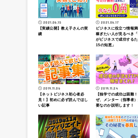
2021.06.15
2021.06.17
【実績公開】教え子さんの実
ビジネスに役立つ情報満
績
稼ぎたい人が見るべき「
がビジネスで成功するた
15の知恵」
2019.11.06
2019.11.24
【ネットビジネス初心者必
【独学での成功は困難！
見！】初めに必ず読んでほし
ぜ、メンター（指導者）
い記事
要なのか説明します！