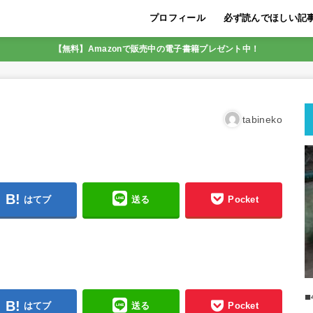
プロフィール
必ず読んでほしい記
LINE友達追加限定5
初めに必ず読んでほし
迷いを断ち収入の壁を
【脱サラ実現の実績あ
SNS集客アフィリエ
初月から22万円の収
メンター（指導者）が
SNS集客アフィリエイ
成功しやすいのは、こ
最も稼ぎやすいアフィ
人生を好転させるコツ
【無料】Amazonで販売中の電子書籍プレゼント中！
SNSアフィリエイト
すく解説
tabineko
はてブ
送る
Pocket
はてブ
送る
Pocket