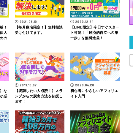
2021.06.10
2020.12.24
載！
【毎月数名限定！】無料相談
【LINE限定】今日すぐスター
個人
受け付けてます。
ト可能！「経済的自立への第
めの
一歩」を無料進呈！
2019.10.07
2020.04.20
】な
【復調したい人必読！】スラ
初心者にやさしいアフィリエ
が必
ンプからの脱出方法を伝授し
イト入門
ます！