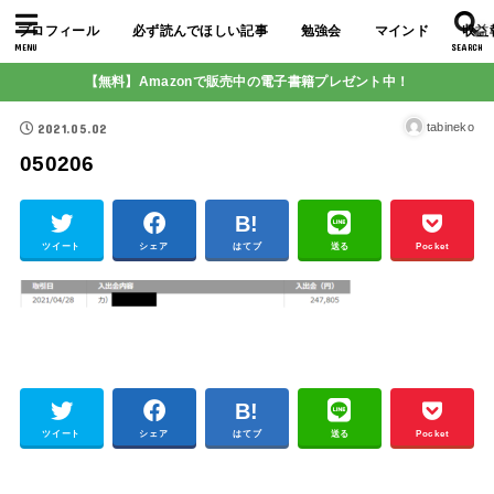
プロフィール
必ず読んでほしい記事
勉強会
マインド
収益
MENU
SEARCH
【無料】Amazonで販売中の電子書籍プレゼント中！
2021.05.02
tabineko
050206
ツイート
シェア
はてブ
送る
Pocket
ツイート
シェア
はてブ
送る
Pocket